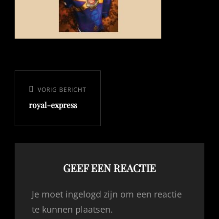
Bericht
navigatie
VORIG BERICHT
Vorig
royal-express
bericht
GEEF EEN REACTIE
Je moet ingelogd zijn om een reactie
te kunnen plaatsen.