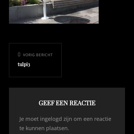
Bericht
navigatie
VORIG BERICHT
Vorig
tulpi3
bericht
GEEF EEN REACTIE
Je moet ingelogd zijn om een reactie
te kunnen plaatsen.